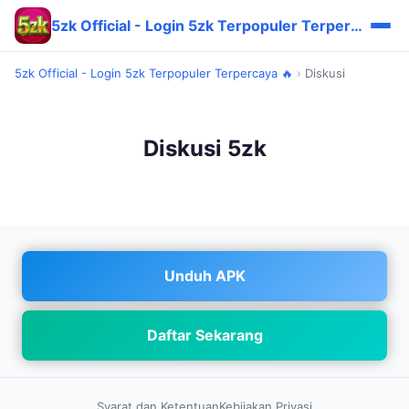
5zk Official - Login 5zk Terpopuler Terpercaya 🔥
5zk Official - Login 5zk Terpopuler Terpercaya 🔥
›
Diskusi
Diskusi 5zk
Unduh APK
Daftar Sekarang
Syarat dan Ketentuan
Kebijakan Privasi