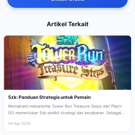
Artikel Terkait
5zk: Panduan Strategis untuk Pemain
Memahami mekanisme Tower Run Treasure Steps dari Play’n
GO memerlukan 5zk sedikit strategi dan kesabaran. Sebagai
slot dengan volatilitas menengah-tinggi,...
04 Agu 2026