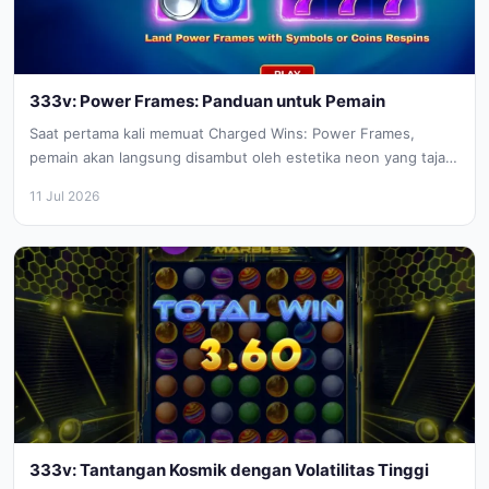
333v: Power Frames: Panduan untuk Pemain
Saat pertama kali memuat Charged Wins: Power Frames,
pemain akan langsung disambut oleh estetika neon yang tajam
dan energi futuristik...
11 Jul 2026
333v: Tantangan Kosmik dengan Volatilitas Tinggi