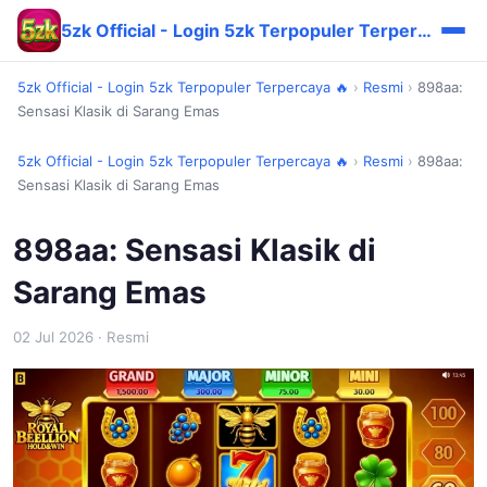
5zk Official - Login 5zk Terpopuler Terpercaya 🔥
5zk Official - Login 5zk Terpopuler Terpercaya 🔥
›
Resmi
›
898aa:
Sensasi Klasik di Sarang Emas
5zk Official - Login 5zk Terpopuler Terpercaya 🔥
›
Resmi
›
898aa:
Sensasi Klasik di Sarang Emas
898aa: Sensasi Klasik di
Sarang Emas
02 Jul 2026
· Resmi