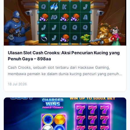
Ulasan Slot Cash Crooks: Aksi Pencurian Kucing yang
Penuh Gaya – 898aa
Cash Crooks, sebuah slot terbaru dari Hacksaw Gaming,
membawa pemain ke dalam dunia kucing pencuri yang penuh
gaya. Dengan estetika...
18 Jul 2026