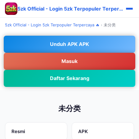
5zk Official - Login 5zk Terpopuler Terpercaya 🔥
5zk Official - Login 5zk Terpopuler Terpercaya 🔥
›
未分类
Unduh APK APK
Masuk
Daftar Sekarang
未分类
Resmi
APK